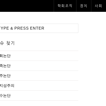
학회조직
정치
사회
슈 찾기
회논단
족논단
주논단
지성주의
수논단