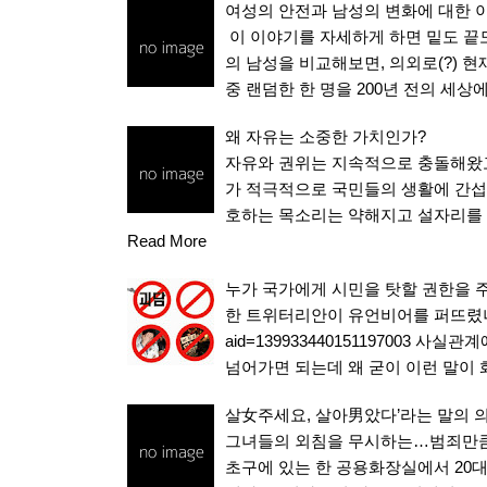
여성의 안전과 남성의 변화에 대한 
이 이야기를 자세하게 하면 밑도 끝
의 남성을 비교해보면, 의외로(?) 
중 랜덤한 한 명을 200년 전의 세상
왜 자유는 소중한 가치인가?
자유와 권위는 지속적으로 충돌해왔
가 적극적으로 국민들의 생활에 간섭
호하는 목소리는 약해지고 설자리를 
Read More
누가 국가에게 시민을 탓할 권한을 
한 트위터리안이 유언비어를 퍼뜨렸나보군요. h
aid=139933440151197003
넘어가면 되는데 왜 굳이 이런 말이 
살女주세요, 살아男았다’라는 말의 
그녀들의 외침을 무시하는…범죄만큼이나
초구에 있는 한 공용화장실에서 20대