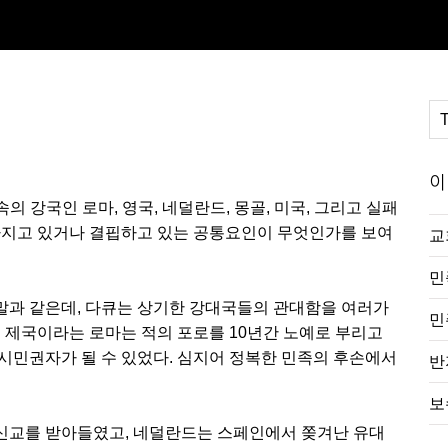
이
속의 강국인 로마, 영국, 네덜란드, 몽골, 미국, 그리고 실패
가지고 있거나 결핍하고 있는 공통요인이 무엇인가를 보여
교
민
말과 같은데, 다큐는 상기한 강대국들의 관대함을 여러가
민
인 제국이라는 로마는 적의 포로를 10년간 노예로 부리고
시민권자가 될 수 있었다. 심지어 정복한 민족의 후손에서
반
보
신교를 받아들였고, 네덜란드는 스페인에서 쫒겨난 유대