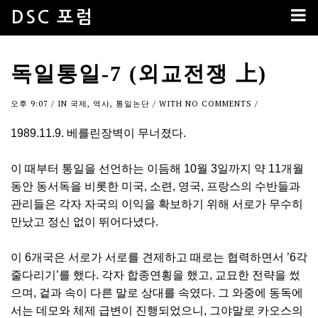
DSC 포럼
독일통일-7 (외교전쟁 上)
오후 9:07
/ IN
국제
,
역사
,
통일논단
/ WITH
NO COMMENTS
/
1989.11.9. 베를린장벽이 무너졌다.
이 때부터 통일을 선언하는 이듬해 10월 3일까지 약 11개월
동안 동서독을 비롯한 미국, 소련, 영국, 프랑스의 수반들과
관리들은 각자 자국의 이익을 확보하기 위해 서로가 무수히
만났고 정신 없이 뛰어다녔다.
이 6개국은 서로가 서로를 견제하고 때로는 협력하면서 ’6각
줄다리기’를 했다. 각자 합종연횡을 했고, 교묘한 전략을 썼
으며, 겉과 속이 다른 말로 상대를 속였다. 그 와중에 동독에
서는 데모와 체제 급변이 진행되었으니, 그야말로 카오스의