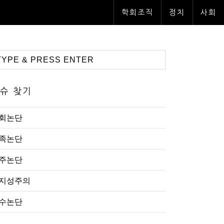
학회조직
정치
사회
슈 찾기
회논단
족논단
주논단
지성주의
수논단