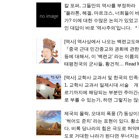
칼 포퍼, 그들만의 역사를 부정하라
"플라톤, 헤겔, 마르크스, 너희들이
가? 이에 대한 수많은 논의가 있었고
인 대답이 바로 '역사주의'입니다. *
[역사] 역사상에서 나오는 백련교도에
『중국 근대 민간종교와 권회에 관한
등에 대해서, 이 '백련교' 라는 이
태평천국의 군사들, 황건적…
Read 
[역사] 교학사 교과서 및 한국의 민
1. 교학사 교과서 일제시대 서술 
르기까지에 해당되는 부분만 주마간산
로 부를 수 있는가, 하면 그렇지는 않
제국의 몰락, 오대의 폭풍 (7) 동상
'썩어도 준치' 라는 표현이 있다. 
다. 비록 당나라의 힘은 극도로 허약
도로 거대한 나라가 된다면 무너지는