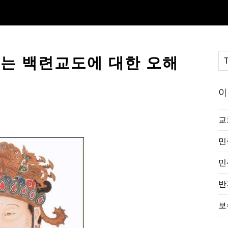
오는 백련교도에 대한 오해
이
교
민
민
반
보